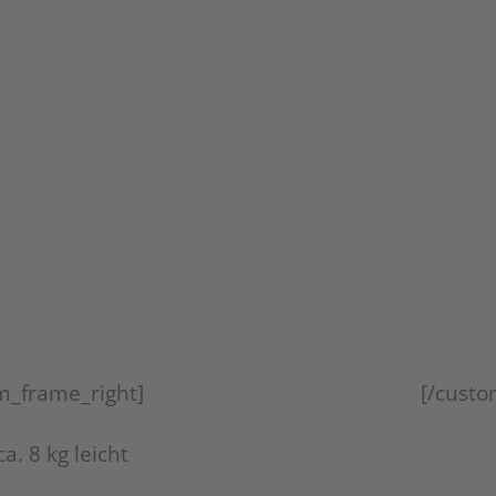
m_frame_right]
[/custo
a. 8 kg leicht