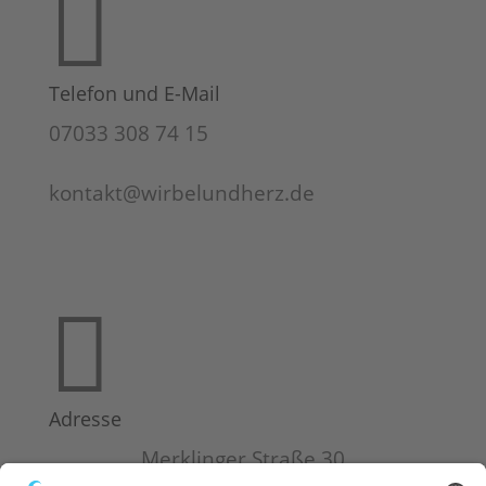

Telefon und E-Mail
07033 308 74 15
kontakt@wirbelundherz.de

Adresse
Merklinger Straße 30