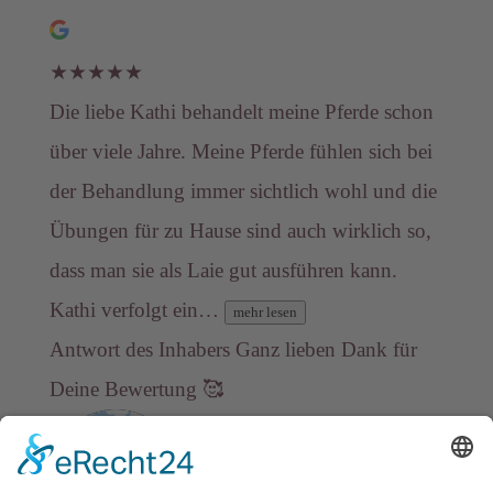
★
★
★
★
★
Die liebe Kathi behandelt meine Pferde schon
über viele Jahre. Meine Pferde fühlen sich bei
der Behandlung immer sichtlich wohl und die
Übungen für zu Hause sind auch wirklich so,
dass man sie als Laie gut ausführen kann.
Kathi verfolgt ein…
mehr lesen
Antwort des Inhabers
Ganz lieben Dank für
Deine Bewertung 🥰