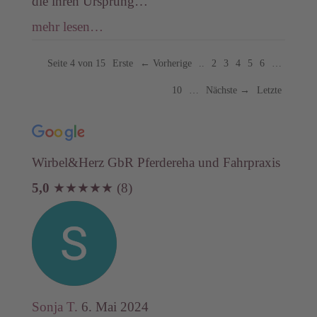
die ihren Ursprung…
mehr lesen…
Seite 4 von 15
Erste
← Vorherige
..
2
3
4
5
6
…
10
…
Nächste →
Letzte
Wirbel&Herz GbR Pferdereha und Fahrpraxis
5,0
★
★
★
★
★
(8)
Sonja T.
6. Mai 2024