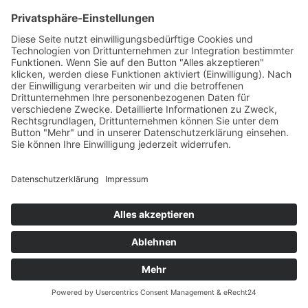
Betty W.
22. April 2024
★
★
★
★
★
Ich bin so glücklich und froh, daß es meinen
geliebten Vierbeiner, ob Fleisch- oder
Heufressern, wieder so gut geht! Herzlichen
Dank an das ganze Team für diese tolle
Leistung und grandiose Arbeit!!! (Translated
by Google) I am so happy an…
mehr lesen
Antwort des Inhabers
Vielen lieben Dank für
die Bewertung 🤗